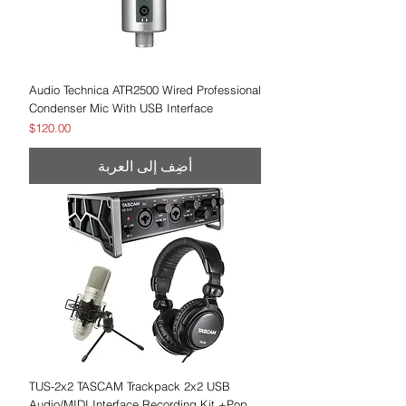
Audio Technica ATR2500 Wired Professional
Condenser Mic With USB Interface
السعر
$120.00
أضِف إلى العربة
TUS-2x2 TASCAM Trackpack 2x2 USB
Audio/MIDI Interface Recording Kit +Pop