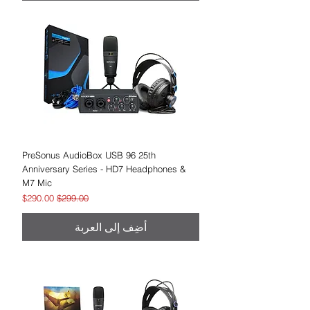
PreSonus AudioBox USB 96 25th
Anniversary Series - HD7 Headphones &
M7 Mic
سعر عادي
سعر البيع
$290.00
$299.00
أضِف إلى العربة