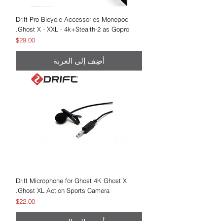
Drift Pro Bicycle Accessories Monopod
Ghost X - XXL - 4k+Stealth-2 as Gopro.
السعر
$29.00
أضِف إلى العربة
Drift Microphone for Ghost 4K Ghost X
Ghost XL Action Sports Camera.
السعر
$22.00