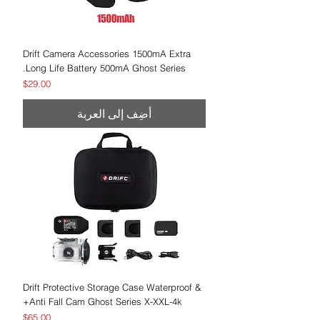
Drift Camera Accessories 1500mA Extra
Long Life Battery 500mA Ghost Series.
السعر
$29.00
أضِف إلى العربة
Drift Protective Storage Case Waterproof &
Anti Fall Cam Ghost Series X-XXL-4k+
السعر
$65.00